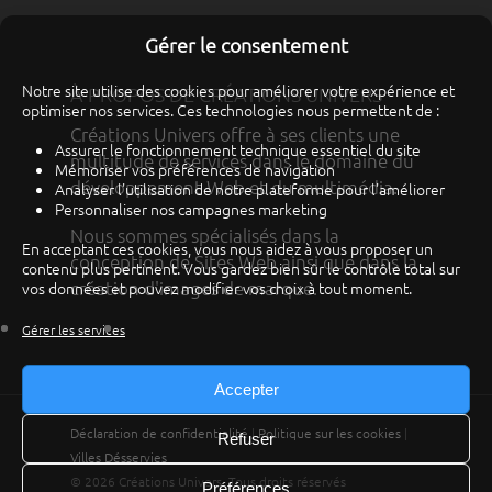
Gérer le consentement
Notre site utilise des cookies pour améliorer votre expérience et
À PROPOS DE CRÉATIONS UNIVERS
optimiser nos services. Ces technologies nous permettent de :
Créations Univers offre à ses clients une
Assurer le fonctionnement technique essentiel du site
multitude de services dans le domaine du
Mémoriser vos préférences de navigation
développement Web et du multimédia.
Analyser l'utilisation de notre plateforme pour l'améliorer
Personnaliser nos campagnes marketing
Nous sommes spécialisés dans la
En acceptant ces cookies, vous nous aidez à vous proposer un
conception de Sites Web ainsi que dans la
contenu plus pertinent. Vous gardez bien sûr le contrôle total sur
création d'images de marque.
vos données et pouvez modifier vos choix à tout moment.
Gérer les services
Accepter
Déclaration de confidentialité
|
Politique sur les cookies
|
Refuser
Villes Désservies
© 2026 Créations Univers. Tous droits réservés
Préférences