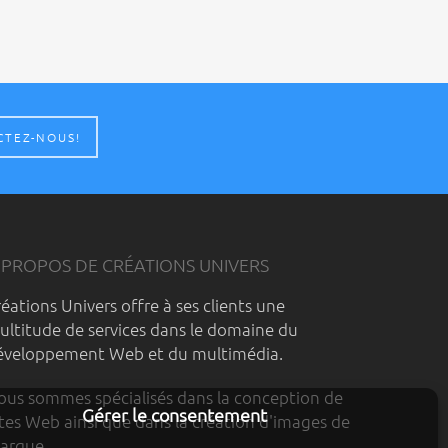
CTEZ-NOUS!
 PROPOS DE CRÉATIONS UNIVERS
réations Univers offre à ses clients une
ultitude de services dans le domaine du
éveloppement Web et du multimédia.
ous sommes spécialisés dans la conception de
Gérer le consentement
ites Web ainsi que dans la création d'images de
arque.