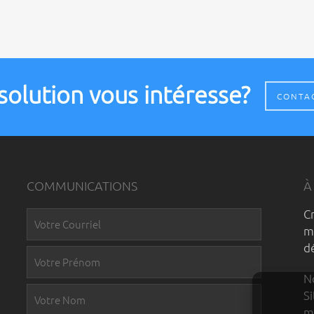
solution vous intéresse?
CONTA
COMMUNICATIONS
À
C
m
d
N
S
m